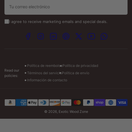
Tu
correo
Email :-
electrónico
info@exoticwoodzone.com
I agree to receive marketing emails and special deals.
Spanish Calls:
+1 (747) 265-7845
Facebook
Instagram
LinkedIn
Pinterest
X
YouTube
WhatsApp
Visit our store :-
Monday: 7am to 7pm CT
Tuesday-Friday: 7am to 6pm CT
Saturday: 8am to 4pm CT
Política de reembolso
Política de privacidad
Read our
Términos del servicio
Política de envío
policies:
Información de contacto
Modalidades
de
pago
© 2026,
Exotic Wood Zone