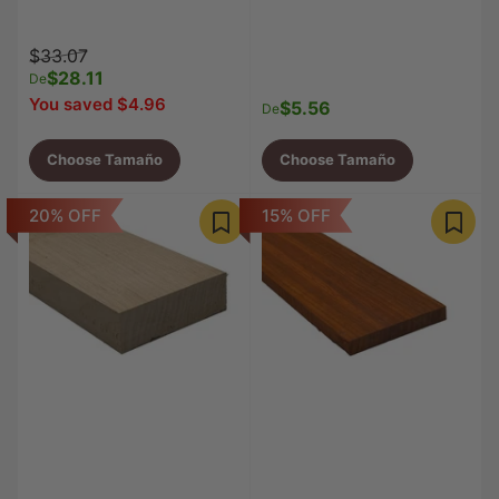
Precio
Precio
$33.07
regular
$28.11
de
De
venta
You saved $4.96
$5.56
Precio
De
regular
Choose Tamaño
Choose Tamaño
20% OFF
15% OFF