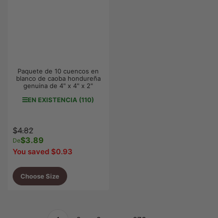
Paquete de 10 cuencos en
blanco de caoba hondureña
genuina de 4" x 4" x 2"
EN EXISTENCIA (110)
Precio
Precio
$4.82
regular
$3.89
de
De
venta
You saved $0.93
Choose Size