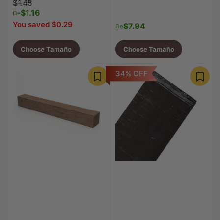
Precio
Precio
$1.45
regular
$1.16
de
De
venta
You saved $0.29
$7.94
Precio
De
regular
Choose Tamaño
Choose Tamaño
34% OFF