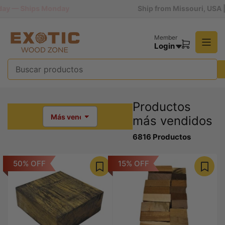
Pasar
— Ships Monday
Ship from Missouri, USA | 90 Days Easy Return
al
contenido
Member
Login
Abrir
cesta
pequeña
Buscar
productos
Productos
más vendidos
O
r
6816 Productos
d
e
n
50% OFF
15% OFF
a
r
p
o
r
: