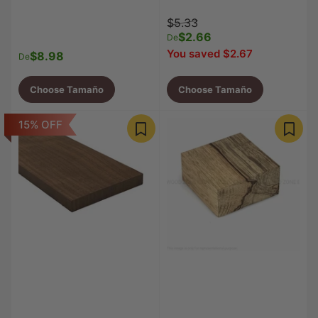
Precio
Precio
$5.33
regular
$2.66
de
De
venta
You saved $2.67
$8.98
Precio
De
regular
Choose Tamaño
Choose Tamaño
15% OFF