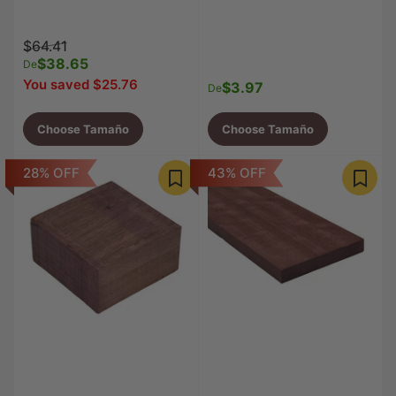
Precio
Precio
$64.41
regular
$38.65
de
De
venta
You saved $25.76
$3.97
Precio
De
regular
Choose Tamaño
Choose Tamaño
28% OFF
43% OFF