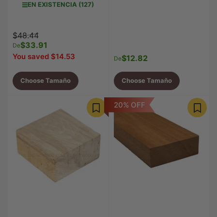
EN EXISTENCIA (127)
Precio
Precio
$48.44
regular
$33.91
de
De
venta
You saved $14.53
$12.82
Precio
De
regular
Choose Tamaño
Choose Tamaño
20% OFF