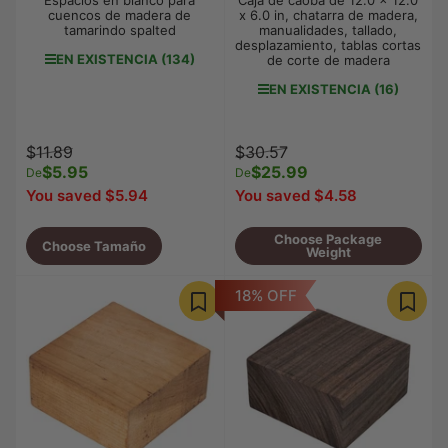
cuencos de madera de
x 6.0 in, chatarra de madera,
tamarindo spalted
manualidades, tallado,
desplazamiento, tablas cortas
EN EXISTENCIA (134)
de corte de madera
EN EXISTENCIA (16)
Precio
Precio
Precio
Precio
$11.89
$30.57
regular
$5.95
de
regular
$25.99
de
De
De
venta
venta
You saved $5.94
You saved $4.58
Choose Package
Choose Tamaño
Weight
18% OFF