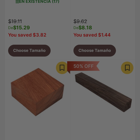
EN EXISTENCIA (17)
Precio
Precio
Precio
Precio
$19.11
$9.62
regular
$15.29
de
regular
$8.18
de
De
De
venta
venta
You saved $3.82
You saved $1.44
Choose Tamaño
Choose Tamaño
50% OFF