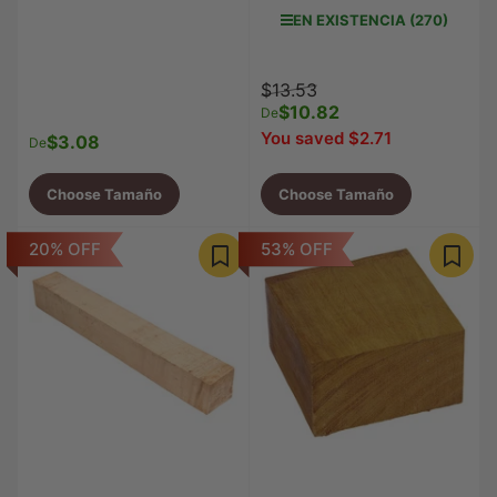
EN EXISTENCIA (270)
Precio
Precio
$13.53
regular
$10.82
de
De
venta
You saved $2.71
$3.08
Precio
De
regular
Choose Tamaño
Choose Tamaño
20% OFF
53% OFF