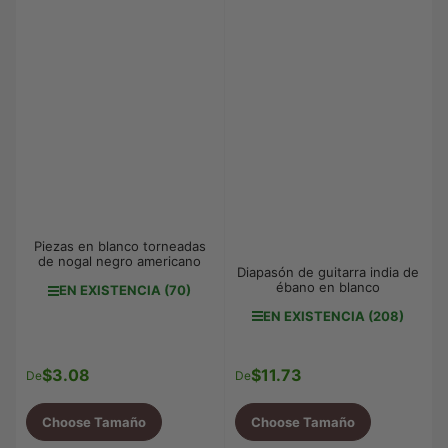
Piezas en blanco torneadas
de nogal negro americano
Diapasón de guitarra india de
ébano en blanco
EN EXISTENCIA (70)
EN EXISTENCIA (208)
$3.08
$11.73
Precio
Precio
De
De
regular
regular
Choose Tamaño
Choose Tamaño